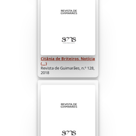
Citânia de Briteiros. Notícia
(...)
Revista de Guimarães, n.º 128,
2018