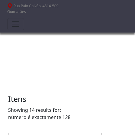
Passar para o conteúdo principal
Rua Paio Galvão, 4814-509
Guimarães
Itens
Showing 14 results for:
número é exactamente
128