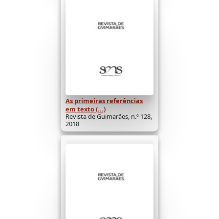
As primeiras referências
em texto (...)
Revista de Guimarães, n.º 128,
2018