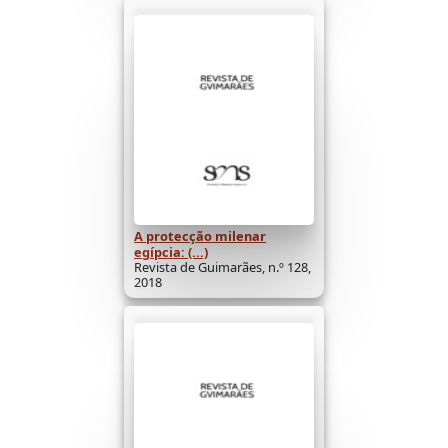
A protecção milenar
egípcia: (...)
Revista de Guimarães, n.º 128,
2018