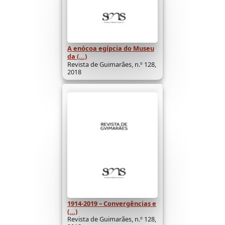
A enócoa egípcia do Museu
da (...)
Revista de Guimarães, n.º 128,
2018
1914-2019 – Convergências e
(...)
Revista de Guimarães, n.º 128,