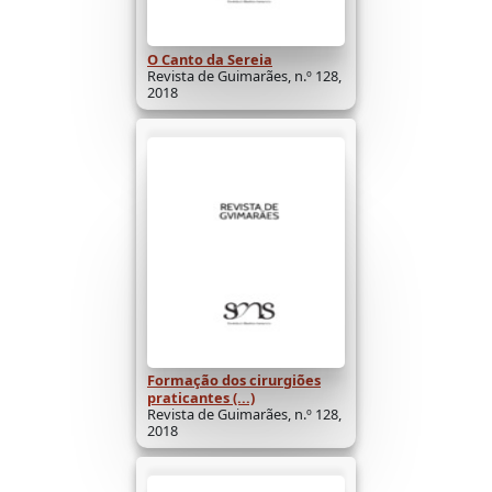
O Canto da Sereia
Revista de Guimarães, n.º 128,
2018
Formação dos cirurgiões
praticantes (...)
Revista de Guimarães, n.º 128,
2018