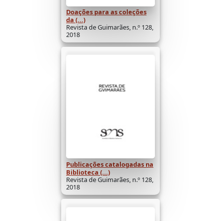
Doações para as coleções
da (...)
Revista de Guimarães, n.º 128,
2018
Publicações catalogadas na
Biblioteca (...)
Revista de Guimarães, n.º 128,
2018