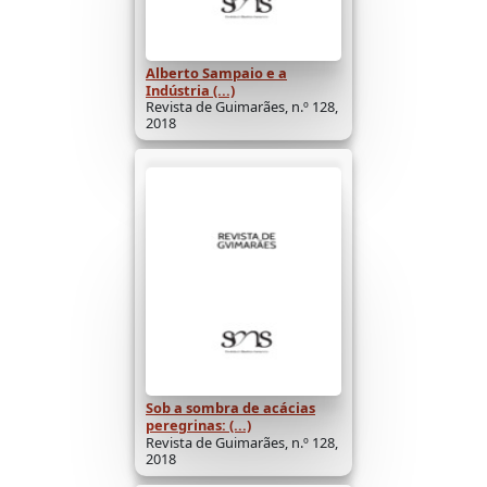
Alberto Sampaio e a
Indústria (...)
Revista de Guimarães, n.º 128,
2018
Sob a sombra de acácias
peregrinas: (...)
Revista de Guimarães, n.º 128,
2018