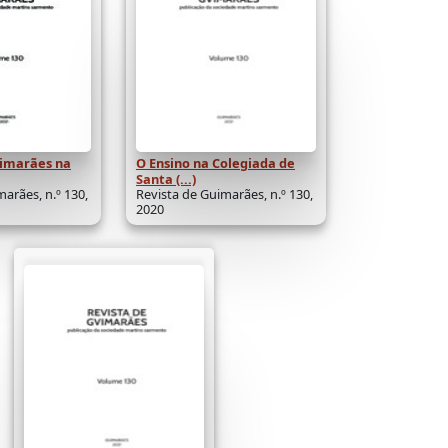
uimarães na
O Ensino na Colegiada de
Santa (...)
arães, n.º 130,
Revista de Guimarães, n.º 130,
2020