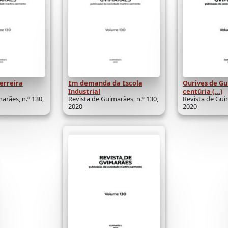
erreira
Em demanda da Escola
Ourives de G
Industrial
centúria (...)
arães, n.º 130,
Revista de Guimarães, n.º 130,
Revista de Guim
2020
2020