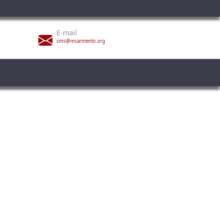
E-mail
sms@msarmento.org