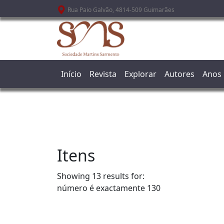
Passar para o conteúdo principal
Rua Paio Galvão, 4814-509 Guimarães
Início
Revista
Explorar
Autores
Anos
Itens
Showing 13 results for:
número é exactamente
130