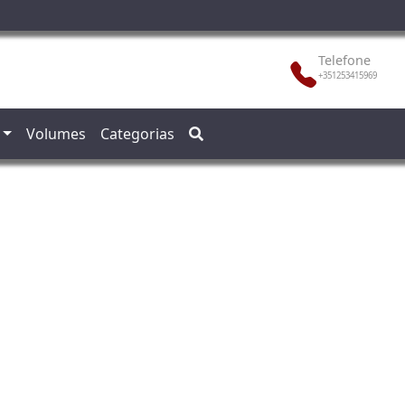
Telefone
+351253415969
Volumes
Categorias