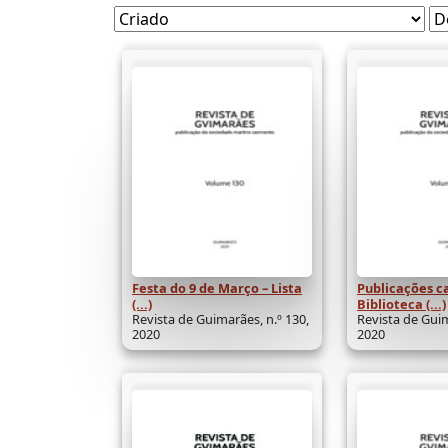
Festa do 9 de Março – Lista
Publicações c
(...)
Biblioteca (...)
Revista de Guimarães, n.º 130,
Revista de Guim
2020
2020