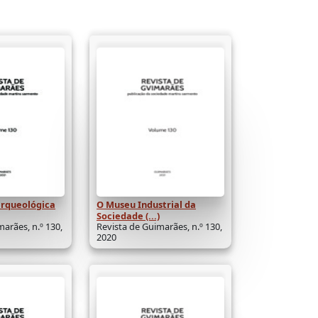
arqueológica
O Museu Industrial da
Sociedade (...)
arães, n.º 130,
Revista de Guimarães, n.º 130,
2020