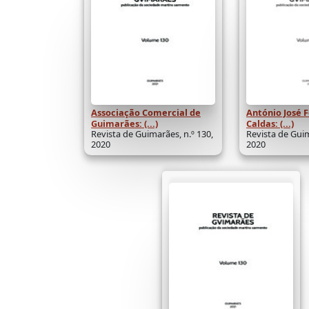
Associação Comercial de
António José F
Guimarães: (...)
Caldas: (...)
Revista de Guimarães, n.º 130,
Revista de Guim
2020
2020