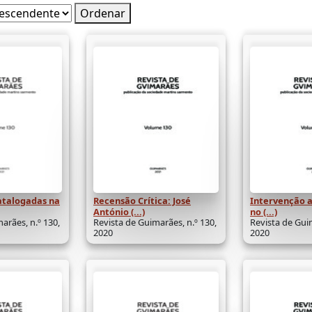
Ordenar
atalogadas na
Recensão Crítica: José
Intervenção 
António (...)
no (...)
arães, n.º 130,
Revista de Guimarães, n.º 130,
Revista de Guim
2020
2020