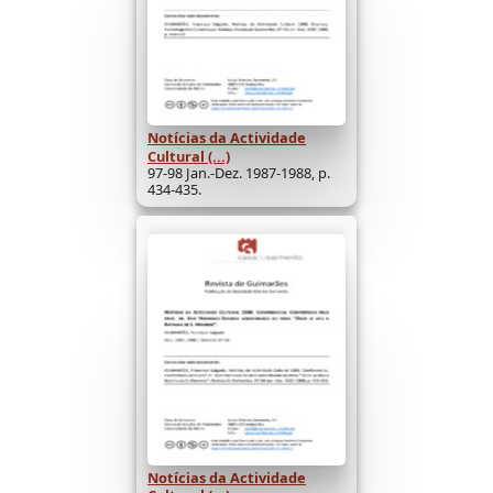
Notícias da Actividade
Cultural (...)
97-98 Jan.-Dez. 1987-1988, p.
434-435.
Notícias da Actividade