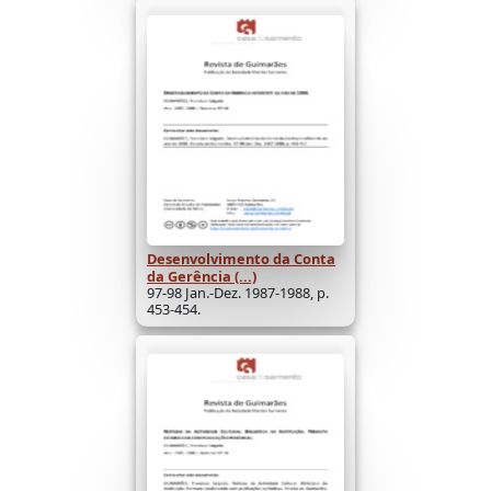
Desenvolvimento da Conta
da Gerência (...)
97-98 Jan.-Dez. 1987-1988, p.
453-454.