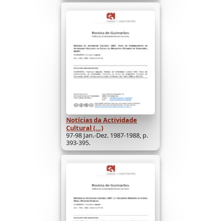
Notícias da Actividade
Cultural (...)
97-98 Jan.-Dez. 1987-1988, p.
393-395.