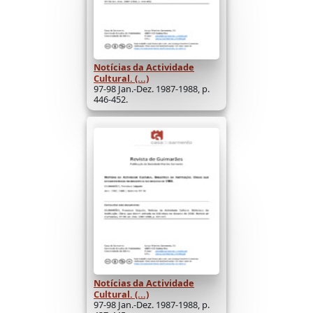
Notícias da Actividade
Cultural. (...)
97-98 Jan.-Dez. 1987-1988, p.
446-452.
Notícias da Actividade
Cultural. (...)
97-98 Jan.-Dez. 1987-1988, p.