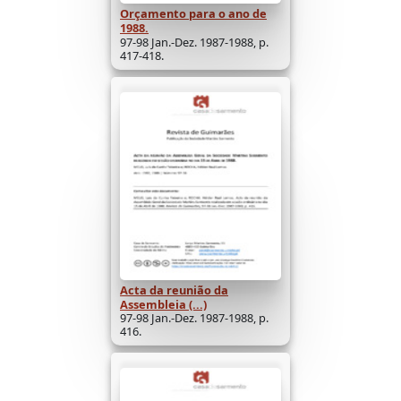
Orçamento para o ano de
1988.
97-98 Jan.-Dez. 1987-1988, p.
417-418.
Acta da reunião da
Assembleia (...)
97-98 Jan.-Dez. 1987-1988, p.
416.