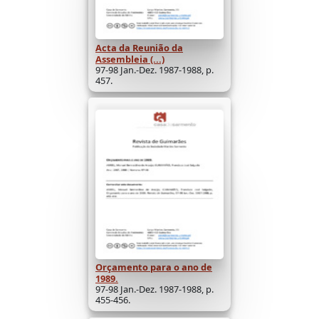
Acta da Reunião da
Assembleia (...)
97-98 Jan.-Dez. 1987-1988, p.
457.
Orçamento para o ano de
1989.
97-98 Jan.-Dez. 1987-1988, p.
455-456.