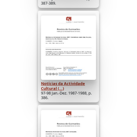
387-389.
Notícias da Actividade
Cultural (...)
97-98 Jan.-Dez. 1987-1988, p.
386.