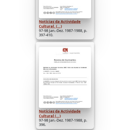
Notícias da Actividade
Cultural. (...)
97-98 Jan.-Dez. 1987-1988, p.
397-410.
Notícias da Actividade
Cultural (...)
97-98 Jan.-Dez. 1987-1988, p.
396.