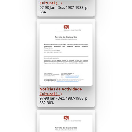
Cultural (...)
97-98 Jan.-Dez. 1987-1988, p.
384.
Notícias da Actividade
Cultural (...)
97-98 Jan.-Dez. 1987-1988, p.
382-383.