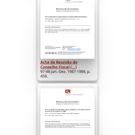
Acta da Reunião do
Conselho Fiscal (...)
97-98 Jan.-Dez. 1987-1988, p.
458.