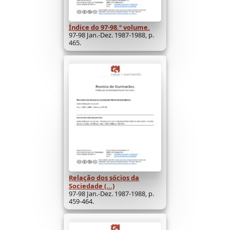
Índice do 97-98.º volume.
97-98 Jan.-Dez. 1987-1988, p.
465.
Relação dos sócios da
Sociedade (...)
97-98 Jan.-Dez. 1987-1988, p.
459-464.