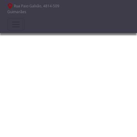
Passar para o conteúdo principal
Rua Paio Galvão, 4814-509
Guimarães