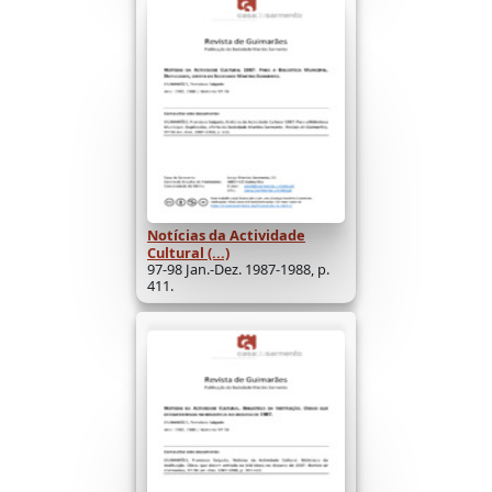
Notícias da Actividade
Cultural (...)
97-98 Jan.-Dez. 1987-1988, p.
411.