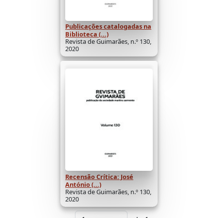
Publicações catalogadas na
Biblioteca (...)
Revista de Guimarães, n.º 130,
2020
Recensão Crítica: José
António (...)
Revista de Guimarães, n.º 130,
2020