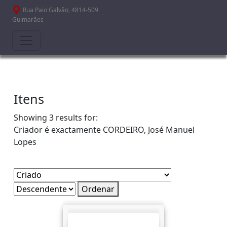
Passar para o conteúdo principal
Rua Paio Galvão, 4814-509
Guimarães
Itens
Showing 3 results for:
Criador é exactamente
CORDEIRO, José Manuel
Lopes
Ordenar