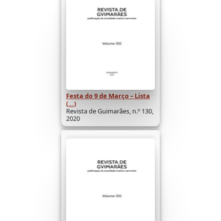
Festa do 9 de Março – Lista
(...)
Revista de Guimarães, n.º 130,
2020