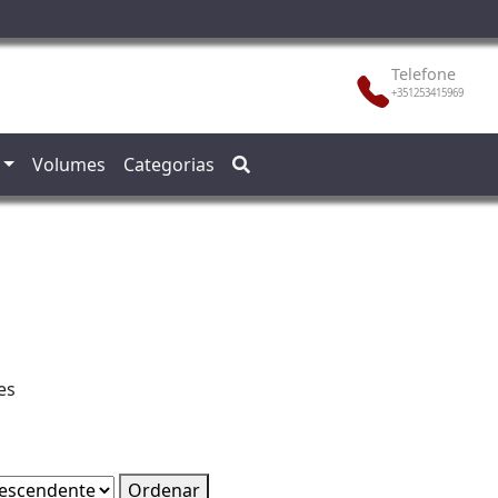
Telefone
+351253415969
Volumes
Categorias
es
Ordenar