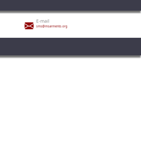
E-mail
sms@msarmento.org