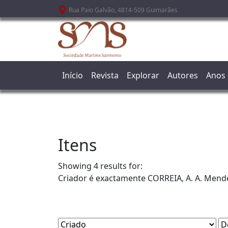
Passar para o conteúdo principal
Rua Paio Galvão, 4814-509 Guimarães
Início
Revista
Explorar
Autores
Anos
Itens
Showing 4 results for:
Criador é exactamente
CORREIA, A. A. Mend