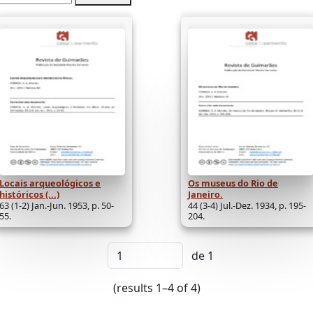
Locais arqueológicos e
Os museus do Rio de
históricos (...)
Janeiro.
63 (1-2) Jan.-Jun. 1953, p. 50-
44 (3-4) Jul.-Dez. 1934, p. 195-
55.
204.
de 1
(results 1–4 of 4)