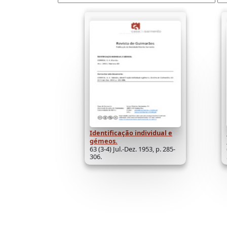
Identificação individual e
gémeos.
63 (3-4) Jul.-Dez. 1953, p. 285-
306.