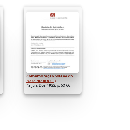
Comemoração Solene do
Nascimento (...)
43 Jan.-Dez. 1933, p. 53-66.