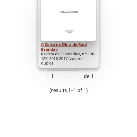
A Coisa na Obra de Raul
Brandão
Revista de Guimarães, n.º 126-
127, 2016-2017 (volume
duplo)
de 1
(results 1–1 of 1)