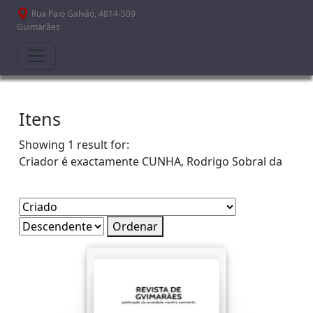
Passar para o conteúdo principal
Rua Paio Galvão, 4814-509
Guimarães
Itens
Showing 1 result for:
Criador é exactamente
CUNHA, Rodrigo Sobral da
Ordenar