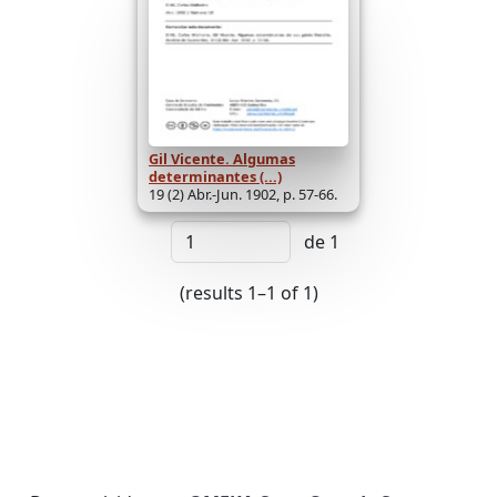
Gil Vicente. Algumas
determinantes (...)
19 (2) Abr.-Jun. 1902, p. 57-66.
de 1
(results 1–1 of 1)