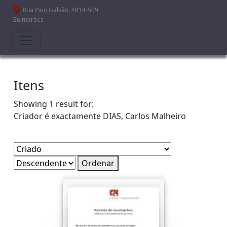
Passar para o conteúdo principal
Rua Paio Galvão, 4814-509
Guimarães
Itens
Showing 1 result for:
Criador é exactamente
DIAS, Carlos Malheiro
Ordenar