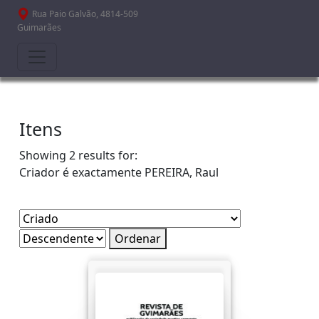
Passar para o conteúdo principal
Rua Paio Galvão, 4814-509
Guimarães
Itens
Showing 2 results for:
Criador é exactamente
PEREIRA, Raul
Ordenar