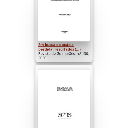
Em busca da acácia
perdida: resultados (...)
Revista de Guimarães, n.º 130,
2020