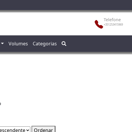
Telefone
+351253415969
Volumes
Categorias
o
Ordenar