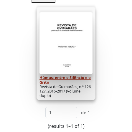
Húmus: entre o Silêncio e o
Grito
Revista de Guimarães, n.º 126-
127, 2016-2017 (volume
duplo)
de 1
(results 1–1 of 1)