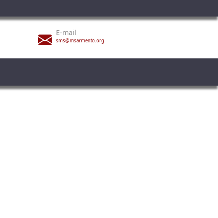
E-mail
sms@msarmento.org