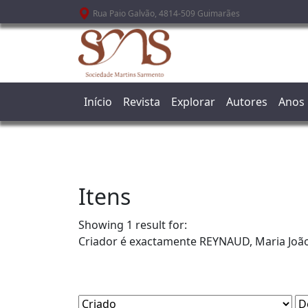
Passar para o conteúdo principal
Rua Paio Galvão, 4814-509 Guimarães
Início
Revista
Explorar
Autores
Anos
Itens
Showing 1 result for:
Criador é exactamente
REYNAUD, Maria Joã