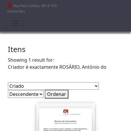
Passar para o conteúdo principal
Rua Paio Galvão, 4814-509
Guimarães
Itens
Showing 1 result for:
Criador é exactamente
ROSÁRIO, António do
Ordenar