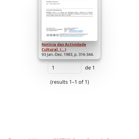
Notícia das Actividade
Cultural. (...)
93 Jan.-Dez. 1983, p. 316-344.
de 1
(results 1–1 of 1)