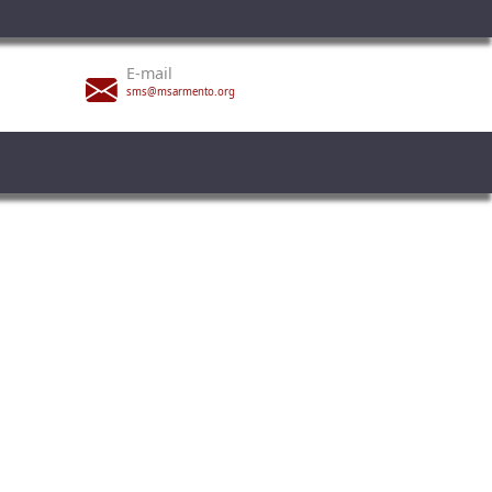
E-mail
sms@msarmento.org