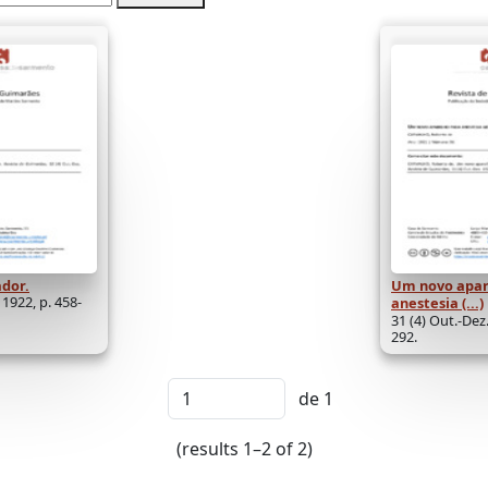
ador.
Um novo apar
 1922, p. 458-
anestesia (...)
31 (4) Out.-Dez.
292.
de 1
(results 1–2 of 2)