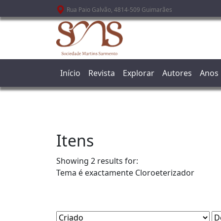
Passar para o conteúdo principal
Rua Paio Galvão, 4814-509 Guimarães
Início
Revista
Explorar
Autores
Anos
Itens
Showing 2 results for:
Tema é exactamente
Cloroeterizador