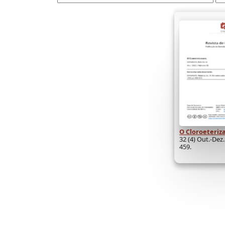
O Cloroeteriz
32 (4) Out.-Dez.
459.