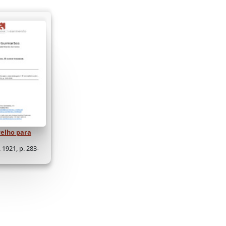
elho para
 1921, p. 283-