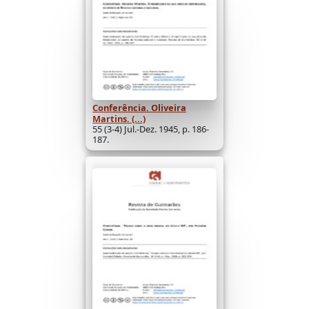
Conferência. Oliveira
Martins. (...)
55 (3-4) Jul.-Dez. 1945, p. 186-
187.