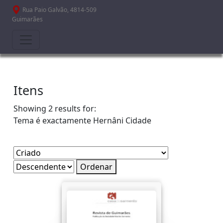
Passar para o conteúdo principal
Rua Paio Galvão, 4814-509
Guimarães
Itens
Showing 2 results for:
Tema é exactamente
Hernâni Cidade
Ordenar