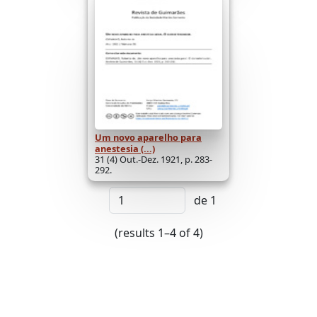
Um novo aparelho para
anestesia (...)
31 (4) Out.-Dez. 1921, p. 283-
292.
de 1
(results 1–4 of 4)