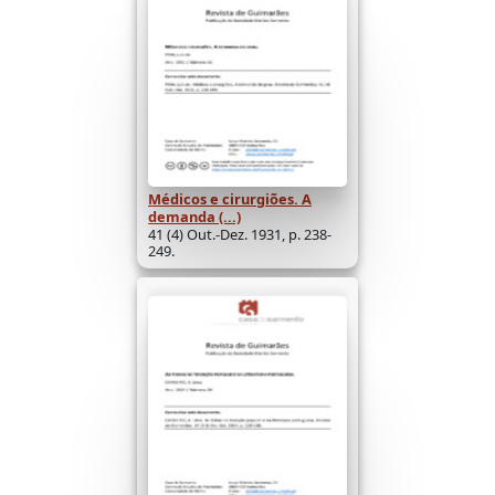
Médicos e cirurgiões. A
demanda (...)
41 (4) Out.-Dez. 1931, p. 238-
249.