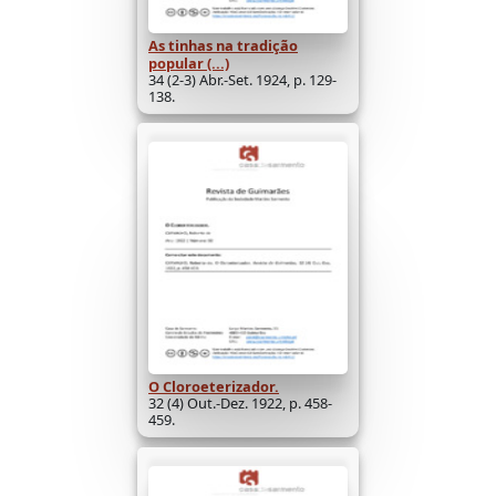
As tinhas na tradição
popular (...)
34 (2-3) Abr.-Set. 1924, p. 129-
138.
O Cloroeterizador.
32 (4) Out.-Dez. 1922, p. 458-
459.