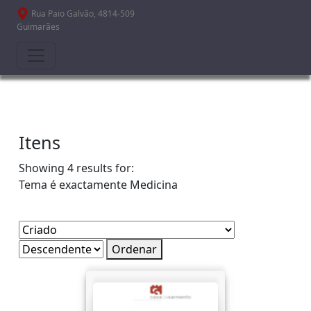
Passar para o conteúdo principal
Rua Paio Galvão, 4814-509
Guimarães
Itens
Showing 4 results for:
Tema é exactamente
Medicina
Ordenar