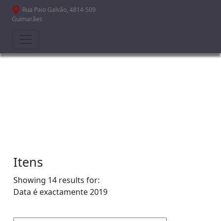
Passar para o conteúdo principal
Rua Paio Galvão, 4814-509
Guimarães
Itens
Showing 14 results for:
Data é exactamente
2019