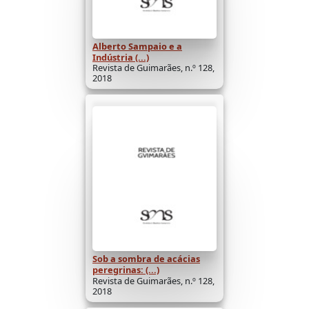
Alberto Sampaio e a
Indústria (...)
Revista de Guimarães, n.º 128,
2018
Sob a sombra de acácias
peregrinas: (...)
Revista de Guimarães, n.º 128,
2018