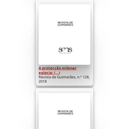
A protecção milenar
egípcia: (...)
Revista de Guimarães, n.º 128,
2018