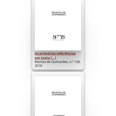
As primeiras referências
em texto (...)
Revista de Guimarães, n.º 128,
2018