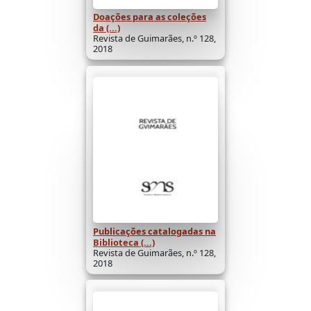
Doações para as coleções
da (...)
Revista de Guimarães, n.º 128,
2018
Publicações catalogadas na
Biblioteca (...)
Revista de Guimarães, n.º 128,
2018