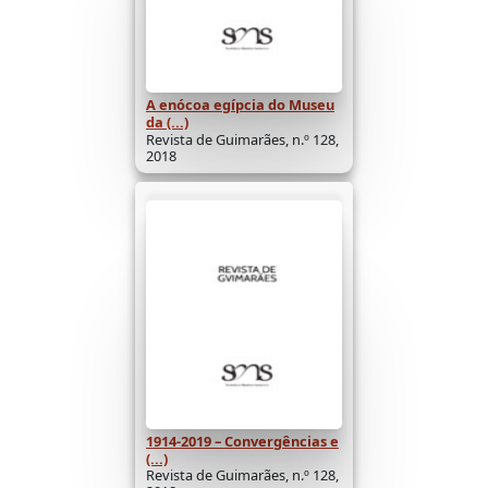
A enócoa egípcia do Museu
da (...)
Revista de Guimarães, n.º 128,
2018
1914-2019 – Convergências e
(...)
Revista de Guimarães, n.º 128,