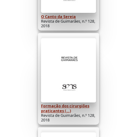
O Canto da Sereia
Revista de Guimarães, n.º 128,
2018
Formação dos cirurgiões
praticantes (...)
Revista de Guimarães, n.º 128,
2018