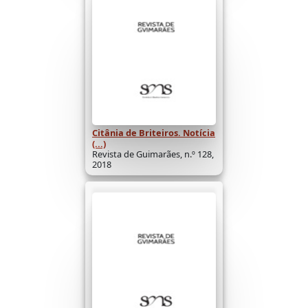
Citânia de Briteiros. Notícia
(...)
Revista de Guimarães, n.º 128,
2018