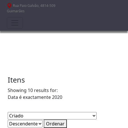
Passar para o conteúdo principal
Rua Paio Galvão, 4814-509
Guimarães
Itens
Showing 10 results for:
Data é exactamente
2020
Ordenar