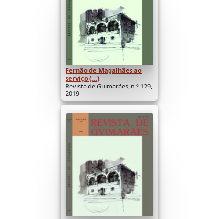
Fernão de Magalhães ao
serviço (...)
Revista de Guimarães, n.º 129,
2019