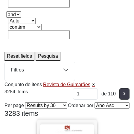
Reset fields
Pesquisa
Filtros
Conjunto de itens
Revista de Guimarães
3284 items
Segu
de 110
Per page
Ordenar por
3283 items