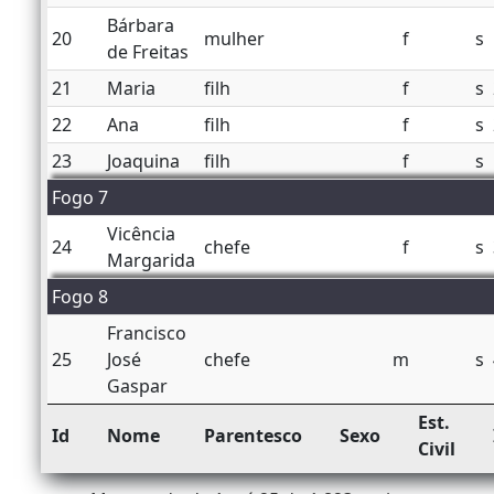
Bárbara
20
mulher
f
s
de Freitas
21
Maria
filh
f
s
22
Ana
filh
f
s
23
Joaquina
filh
f
s
Fogo 7
Vicência
24
chefe
f
s
Margarida
Fogo 8
Francisco
25
José
chefe
m
s
Gaspar
Est.
Id
Nome
Parentesco
Sexo
Civil