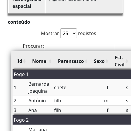
espacial
conteúdo
Mostrar
registos
Procurar:
Est.
Id
Nome
Parentesco
Sexo
Civil
Fogo 1
Bernarda
1
chefe
f
s
Joaquina
2
António
filh
m
s
3
Ana
filh
f
s
Fogo 2
Mariana