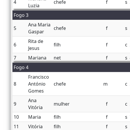
4
chefe
f
s
Luzia
Fogo 3
Ana Maria
5
chefe
f
s
Gaspar
Rita de
6
filh
f
c
Jesus
7
Mariana
net
f
s
Fogo 4
Francisco
8
António
chefe
m
c
Gomes
Ana
9
mulher
f
c
Vitória
10
Maria
filh
f
s
11
Vitória
filh
f
s