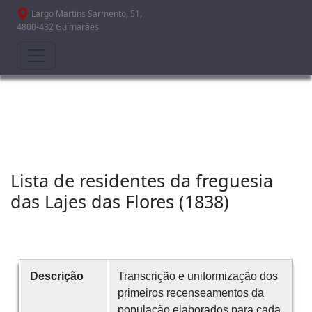
Passar para o conteúdo principal
Largo Martins Sarmento, 51,
4800-432 Guimarães
Lista de residentes da freguesia
das Lajes das Flores (1838)
Descrição
Transcrição e uniformização dos
primeiros recenseamentos da
população elaborados para cada