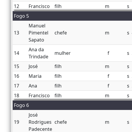
12
Francisco
filh
m
s
Fogo 5
Manuel
13
Pimentel
chefe
m
s
Sapato
Ana da
14
mulher
f
s
Trindade
15
José
filh
m
s
16
Maria
filh
f
s
17
Ana
filh
f
s
18
Francisco
filh
m
s
Fogo 6
José
19
Rodrigues
chefe
m
s
Padecente