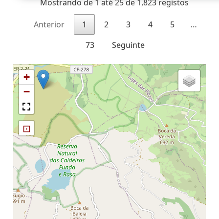
Mostrando de 1 até 25 de 1,823 registos
Anterior
1
2
3
4
5
…
73
Seguinte
+
−
⊡