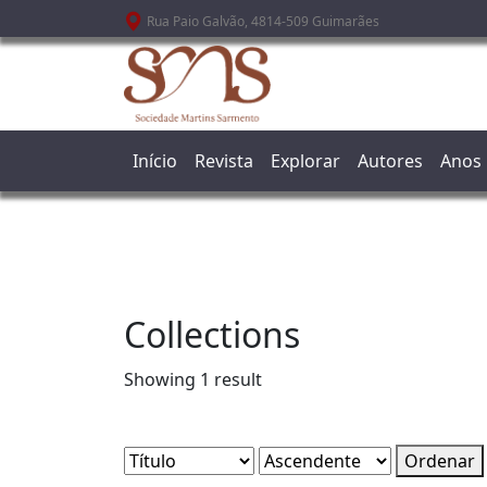
Passar para o conteúdo principal
Rua Paio Galvão, 4814-509 Guimarães
Início
Revista
Explorar
Autores
Anos
Collections
Showing 1 result
Ordenar