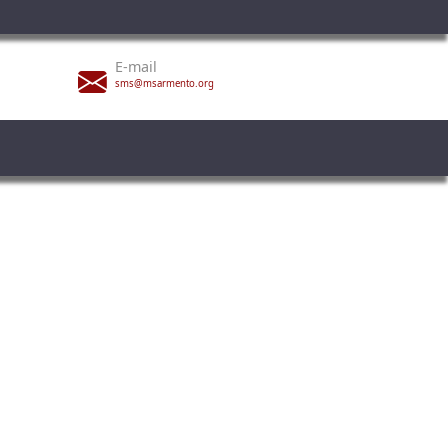
E-mail
sms@msarmento.org