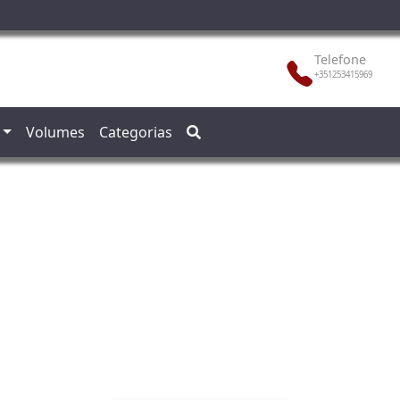
Telefone
+351253415969
Volumes
Categorias