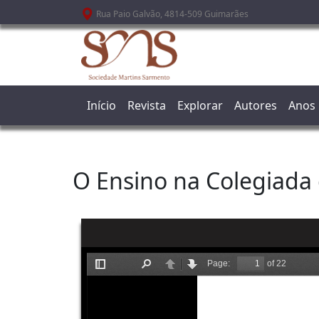
Passar para o conteúdo principal
Rua Paio Galvão, 4814-509 Guimarães
Início
Revista
Explorar
Autores
Anos
O Ensino na Colegiada