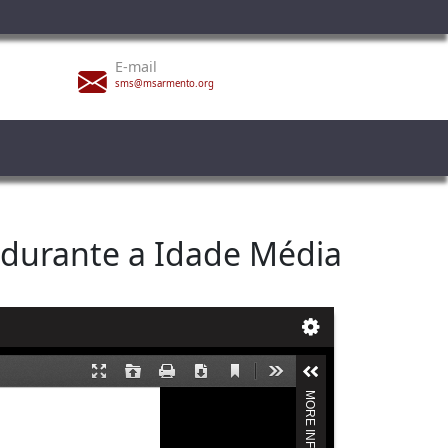
E-mail
sms@msarmento.org
 durante a Idade Média