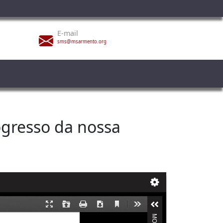
E-mail
sms@msarmento.org
rogresso da nossa