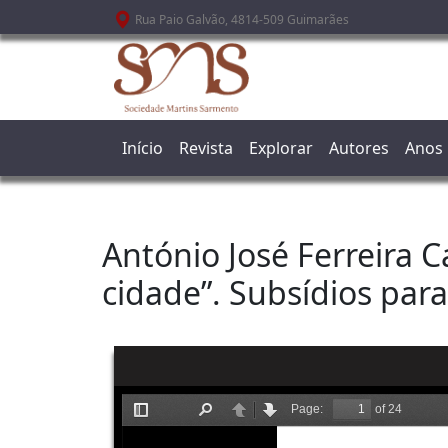
Passar para o conteúdo principal
Rua Paio Galvão, 4814-509 Guimarães
Início
Revista
Explorar
Autores
Anos
António José Ferreira C
cidade”. Subsídios par