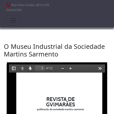
Passar para o conteúdo principal
Rua Paio Galvão, 4814-509
Guimarães
O Museu Industrial da Sociedade
Martins Sarmento