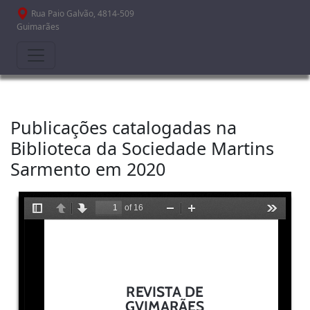
Passar para o conteúdo principal
Rua Paio Galvão, 4814-509
Guimarães
Publicações catalogadas na
Biblioteca da Sociedade Martins
Sarmento em 2020