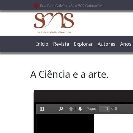
Passar para o conteúdo principal
Rua Paio Galvão, 4814-509 Guimarães
Início
Revista
Explorar
Autores
Anos
A Ciência e a arte.