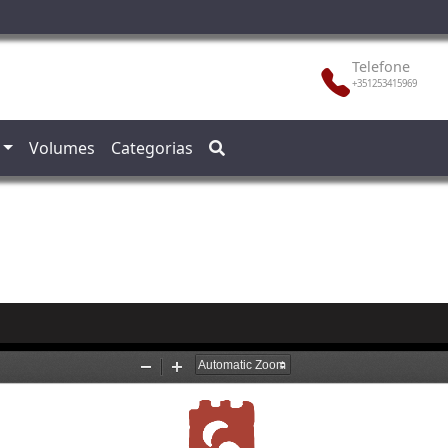
Telefone
+351253415969
Volumes
Categorias