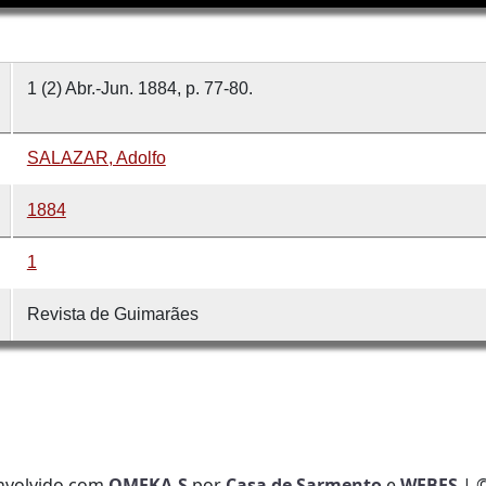
1 (2) Abr.-Jun. 1884, p. 77-80.
SALAZAR, Adolfo
1884
1
Revista de Guimarães
nvolvido com
OMEKA-S
por
Casa de Sarmento
e
WEBES
| 