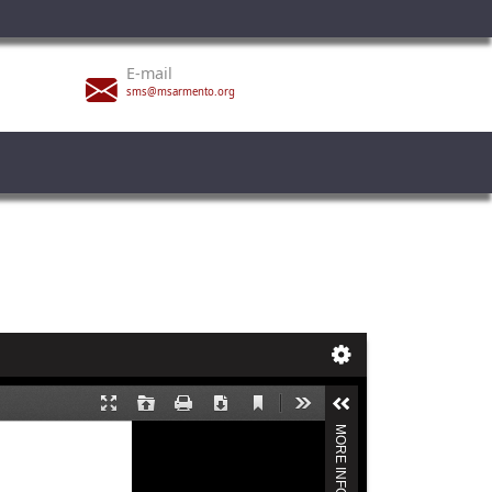
E-mail
sms@msarmento.org