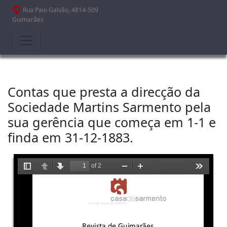
Passar para o conteúdo principal
Rua Paio Galvão, 4814-509
Guimarães
Contas que presta a direcção da
Sociedade Martins Sarmento pela
sua gerência que começa em 1-1 e
finda em 31-12-1883.