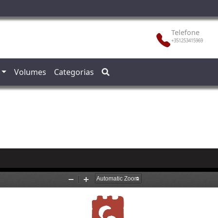
Telefone
+351253415969
Volumes
Categorias