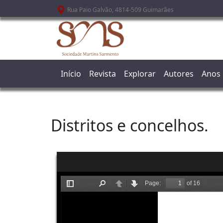
Passar para o conteúdo principal
Rua Paio Galvão, 4814-509 Guimarães
Início
Revista
Explorar
Autores
Anos
Distritos e concelhos.