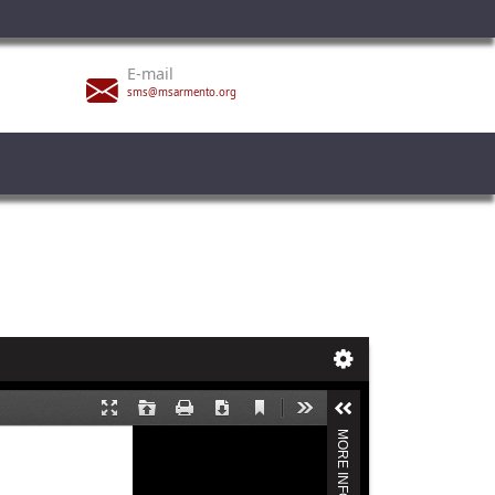
E-mail
sms@msarmento.org