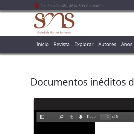
Passar para o conteúdo principal
Rua Paio Galvão, 4814-509 Guimarães
Início
Revista
Explorar
Autores
Anos
Documentos inéditos dos