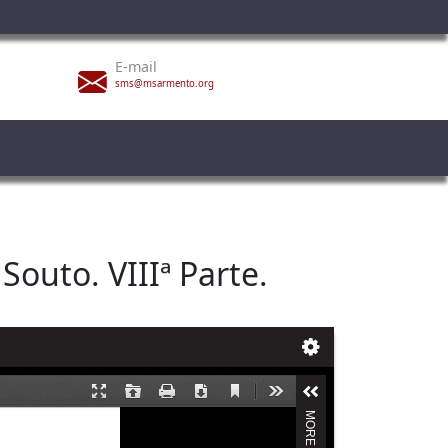
E-mail
sms@msarmento.org
outo. VIIIª Parte.