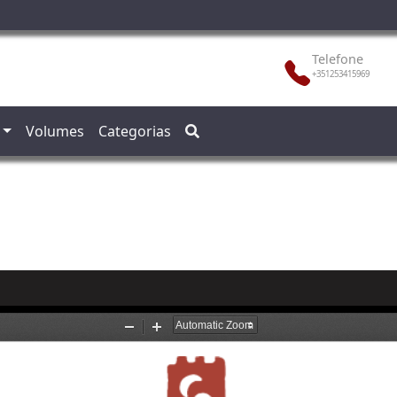
Telefone
+351253415969
Volumes
Categorias