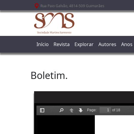
Passar para o conteúdo principal
Rua Paio Galvão, 4814-509 Guimarães
Início
Revista
Explorar
Autores
Anos
Boletim.