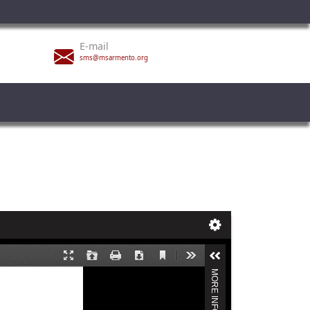
E-mail
sms@msarmento.org