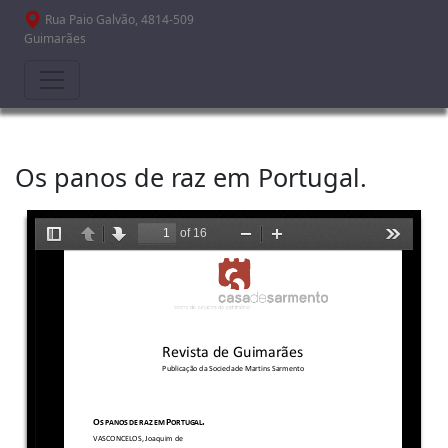
Passar para o conteúdo principal
Rua Paio Galvão, 4814-509
Guimarães
Os panos de raz em Portugal.