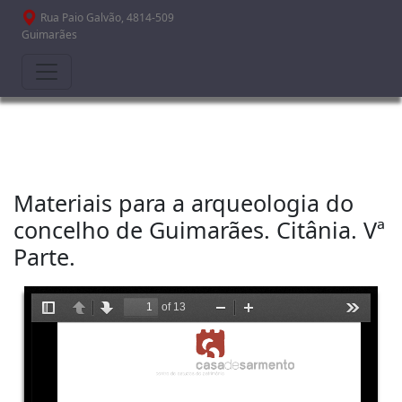
Passar para o conteúdo principal
Rua Paio Galvão, 4814-509
Guimarães
Materiais para a arqueologia do
concelho de Guimarães. Citânia. Vª
Parte.