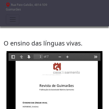
Passar para o conteúdo principal
Rua Paio Galvão, 4814-509
Guimarães
O ensino das línguas vivas.