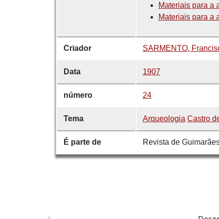
Materiais para a
Materiais para a
Criador
SARMENTO, Francisc
Data
1907
número
24
Tema
Arqueologia
Castro d
É parte de
Revista de Guimarãe