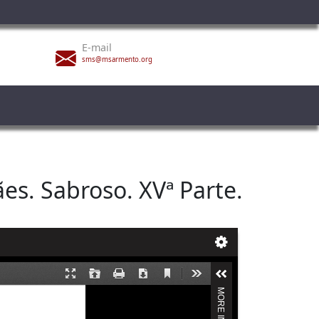
E-mail
sms@msarmento.org
es. Sabroso. XVª Parte.