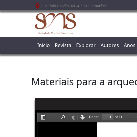
Passar para o conteúdo principal
Rua Paio Galvão, 4814-509 Guimarães
Início
Revista
Explorar
Autores
Anos
Materiais para a arque