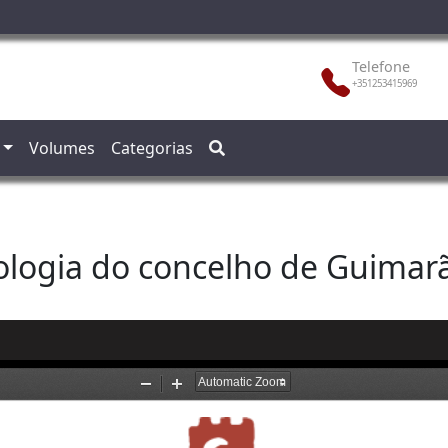
Telefone
+351253415969
Volumes
Categorias
ologia do concelho de Guimarã