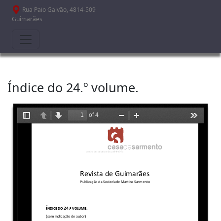
Passar para o conteúdo principal
Rua Paio Galvão, 4814-509
Guimarães
Índice do 24.º volume.