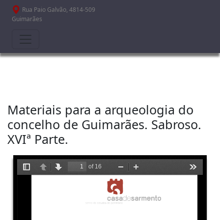
Passar para o conteúdo principal
Rua Paio Galvão, 4814-509
Guimarães
Materiais para a arqueologia do
concelho de Guimarães. Sabroso.
XVIª Parte.