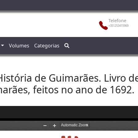
Telefone
+351253415969
Volumes
Categorias
stória de Guimarães. Livro d
arães, feitos no ano de 1692.