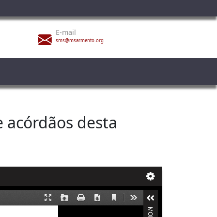
E-mail
sms@msarmento.org
e acórdãos desta