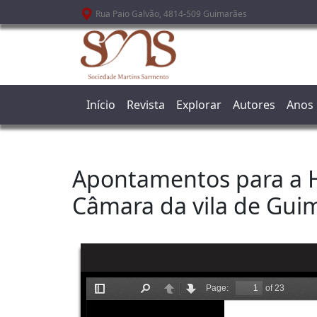
Passar para o conteúdo principal
Rua Paio Galvão, 4814-509 Guimarães
Início
Revista
Explorar
Autores
Anos
Apontamentos para a Hi
Câmara da vila de Guim