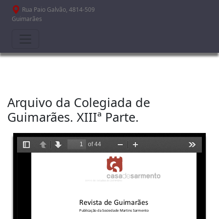
Passar para o conteúdo principal
Rua Paio Galvão, 4814-509
Guimarães
Arquivo da Colegiada de
Guimarães. XIIIª Parte.