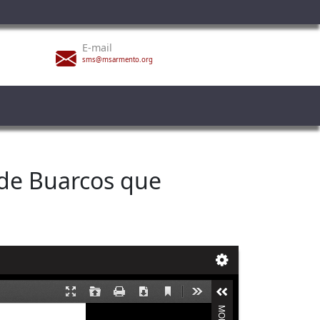
E-mail
sms@msarmento.org
 de Buarcos que