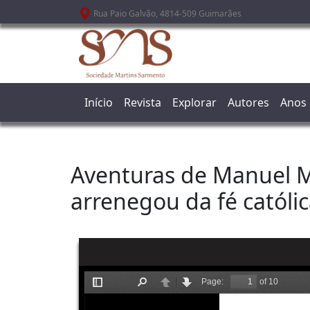
Passar para o conteúdo principal
Rua Paio Galvão, 4814-509 Guimarães
Início
Revista
Explorar
Autores
Anos
Aventuras de Manuel Ma
arrenegou da fé católi