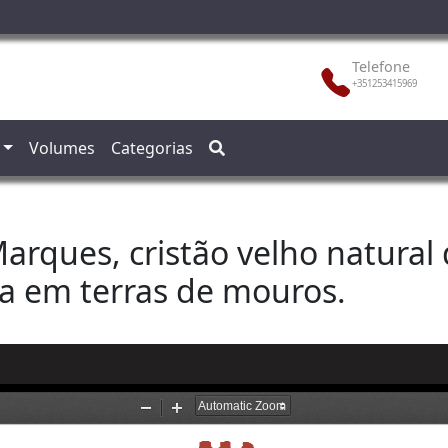
Telefone
+351253415969
Volumes
Categorias
rques, cristão velho natural
ca em terras de mouros.