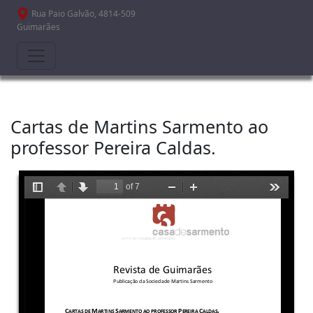
Passar para o conteúdo principal
Rua Paio Galvão, 4814-509
Guimarães
Cartas de Martins Sarmento ao
professor Pereira Caldas.