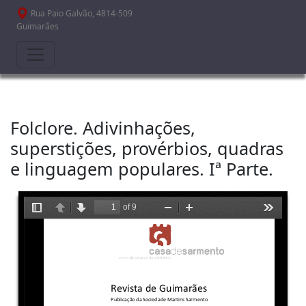
Passar para o conteúdo principal
Rua Paio Galvão, 4814-509
Guimarães
Folclore. Adivinhações,
superstições, provérbios, quadras
e linguagem populares. Iª Parte.