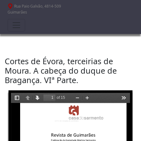
Passar para o conteúdo principal
Rua Paio Galvão, 4814-509
Guimarães
Cortes de Évora, terceirias de
Moura. A cabeça do duque de
Bragança. VIª Parte.