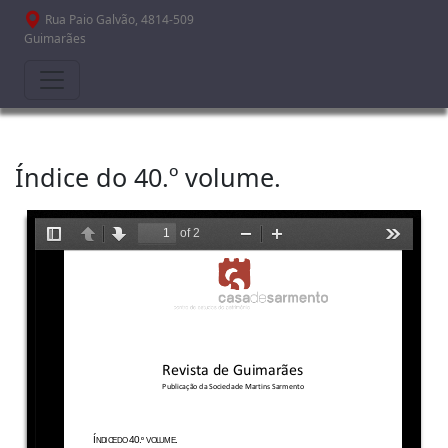
Passar para o conteúdo principal
Rua Paio Galvão, 4814-509
Guimarães
Índice do 40.º volume.