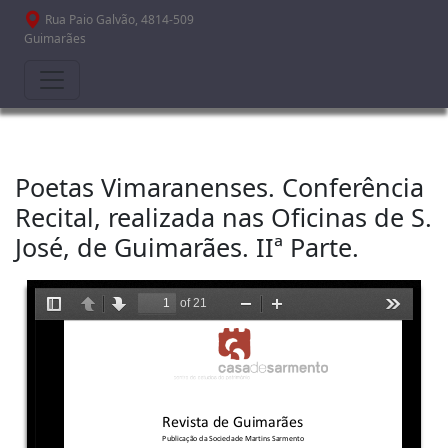
Passar para o conteúdo principal
Rua Paio Galvão, 4814-509
Guimarães
Poetas Vimaranenses. Conferência
Recital, realizada nas Oficinas de S.
José, de Guimarães. IIª Parte.