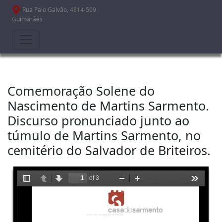
Passar para o conteúdo principal
Rua Paio Galvão, 4814-509
Guimarães
Comemoração Solene do
Nascimento de Martins Sarmento.
Discurso pronunciado junto ao
túmulo de Martins Sarmento, no
cemitério do Salvador de Briteiros.