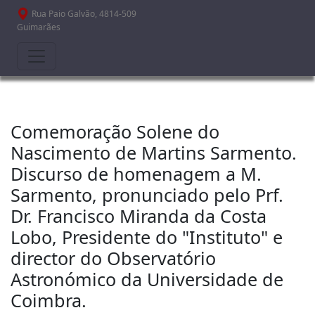
Passar para o conteúdo principal
Rua Paio Galvão, 4814-509
Guimarães
Comemoração Solene do
Nascimento de Martins Sarmento.
Discurso de homenagem a M.
Sarmento, pronunciado pelo Prf.
Dr. Francisco Miranda da Costa
Lobo, Presidente do "Instituto" e
director do Observatório
Astronómico da Universidade de
Coimbra.