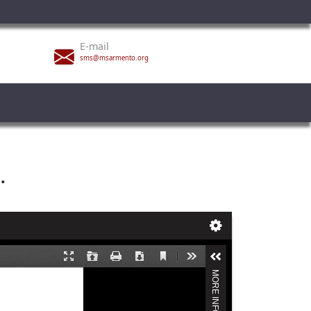
E-mail
sms@msarmento.org
.