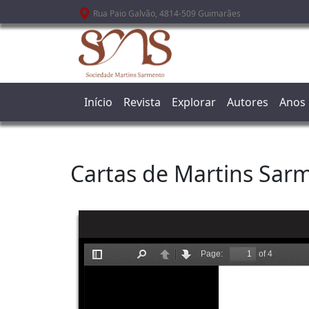
Passar para o conteúdo principal
Rua Paio Galvão, 4814-509 Guimarães
Início
Revista
Explorar
Autores
Anos
Cartas de Martins Sar