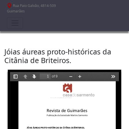
Passar para o conteúdo principal
Rua Paio Galvão, 4814-509
Guimarães
Jóias áureas proto-históricas da
Citânia de Briteiros.