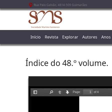
Passar para o conteúdo principal
Rua Paio Galvão, 4814-509 Guimarães
Início
Revista
Explorar
Autores
Anos
Índice do 48.º volume.