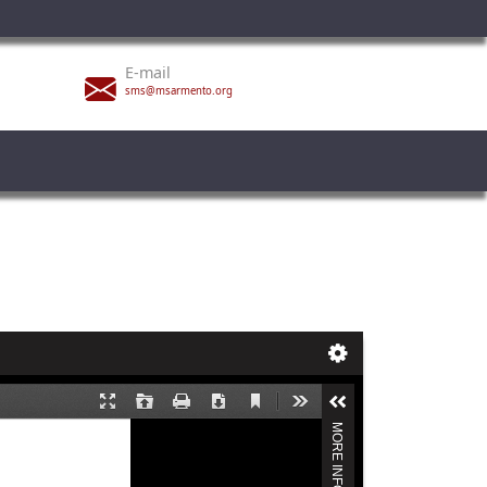
E-mail
sms@msarmento.org