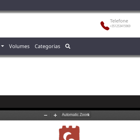
Telefone
+351253415969
Volumes
Categorias