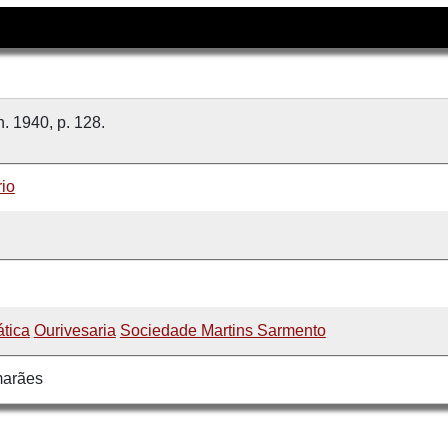
n. 1940, p. 128.
io
tica
Ourivesaria
Sociedade Martins Sarmento
marães