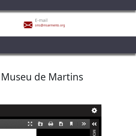
E-mail
sms@msarmento.org
o Museu de Martins