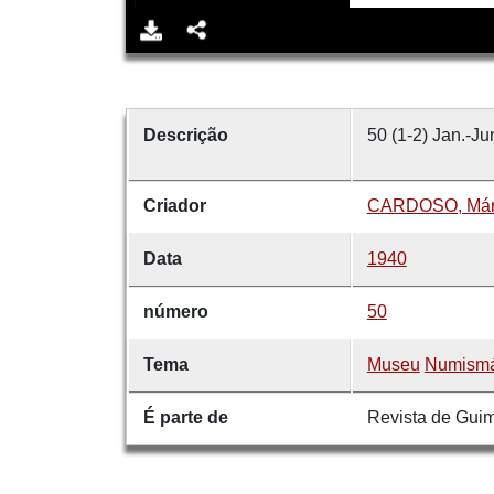
Descrição
50 (1-2) Jan.-Ju
Criador
CARDOSO, Már
Data
1940
número
50
Tema
Museu
Numismá
É parte de
Revista de Gui