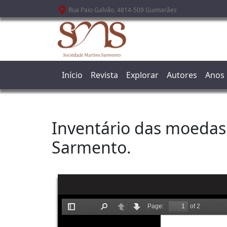
Passar para o conteúdo principal
Rua Paio Galvão, 4814-509 Guimarães
Início
Revista
Explorar
Autores
Anos
Inventário das moedas 
Sarmento.