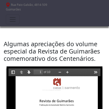
Passar para o conteúdo principal
Rua Paio Galvão, 4814-509
Guimarães
Algumas apreciações do volume
especial da Revista de Guimarães
comemorativo dos Centenários.