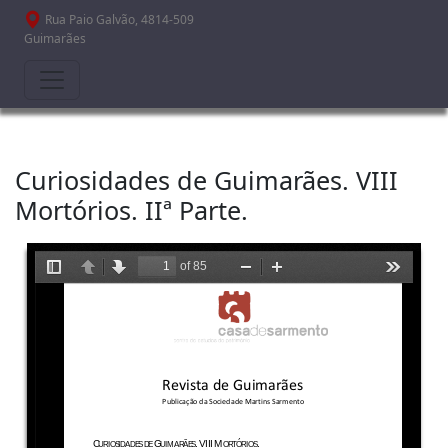
Passar para o conteúdo principal
Rua Paio Galvão, 4814-509
Guimarães
Curiosidades de Guimarães. VIII
Mortórios. IIª Parte.