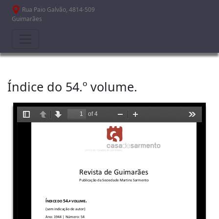
Passar para o conteúdo principal
Rua Paio Galvão, 4814-509
Guimarães
Índice do 54.º volume.